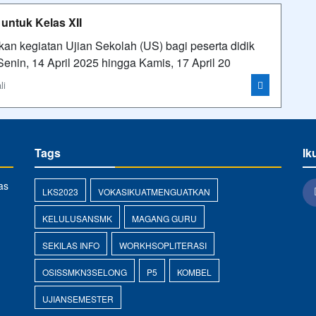
untuk Kelas XII
n kegiatan Ujian Sekolah (US) bagi peserta didik
 Senin, 14 April 2025 hingga Kamis, 17 April 20
li
Tags
Ik
as
LKS2023
VOKASIKUATMENGUATKAN
KELULUSANSMK
MAGANG GURU
SEKILAS INFO
WORKHSOPLITERASI
OSISSMKN3SELONG
P5
KOMBEL
UJIANSEMESTER