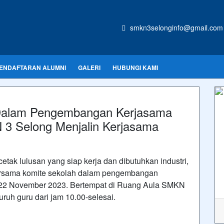
smkn3selonginfo@gmail.com
ENDAFTARAN ALUMNI
GALERI
HUBUNGI KAMI
Dalam Pengembangan Kerjasama
 3 Selong Menjalin Kerjasama
k lulusan yang siap kerja dan dibutuhkan industri,
sama komite sekolah dalam pengembangan
u 22 November 2023. Bertempat di Ruang Aula SMKN
uruh guru dari jam 10.00-selesai.