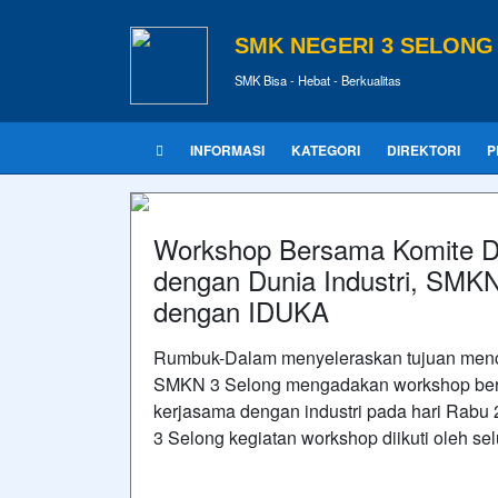
SMK NEGERI 3 SELONG
SMK Bisa - Hebat - Berkualitas
INFORMASI
KATEGORI
DIREKTORI
P
Workshop Bersama Komite 
dengan Dunia Industri, SMKN
dengan IDUKA
Rumbuk-Dalam menyeleraskan tujuan menceta
SMKN 3 Selong mengadakan workshop ber
kerjasama dengan industri pada hari Rab
3 Selong kegiatan workshop diikuti oleh sel