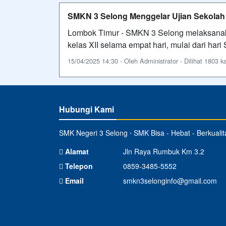
SMKN 3 Selong Menggelar Ujian Sekolah 
Lombok Timur - SMKN 3 Selong melaksanaka
kelas XII selama empat hari, mulai dari hari
15/04/2025 14:30 - Oleh Administrator - Dilihat 1803 ka
Hubungi Kami
SMK Negeri 3 Selong ⋅ SMK Bisa - Hebat - Berkualit
Alamat
Jln Raya Rumbuk Km 3.2
Telepon
0859-3485-5552
Email
smkn3selonginfo@gmail.com