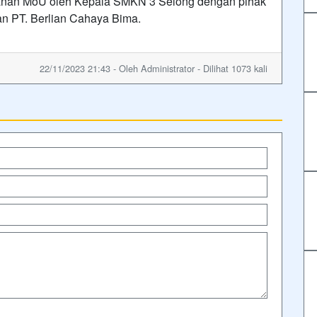
ganan MoU oleh Kepala SMKN 3 Selong dengan pihak
dan PT. Berlian Cahaya Bima.
22/11/2023 21:43 - Oleh Administrator - Dilihat 1073 kali