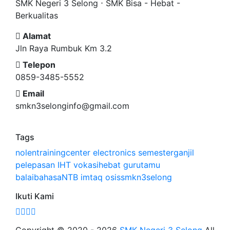
SMK Negeri 3 Selong ⋅ SMK Bisa - Hebat -
Berkualitas
Alamat
Jln Raya Rumbuk Km 3.2
Telepon
0859-3485-5552
Email
smkn3selonginfo@gmail.com
Tags
nolentrainingcenter
electronics
semesterganjil
pelepasan
IHT
vokasihebat
gurutamu
balaibahasaNTB
imtaq
osissmkn3selong
Ikuti Kami