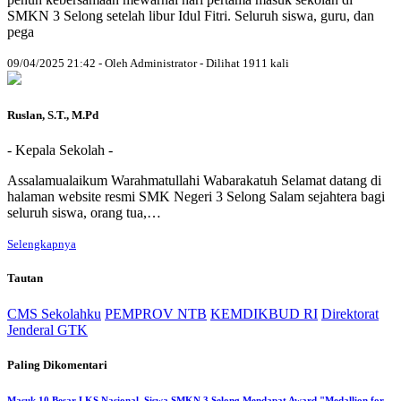
SMKN 3 Selong setelah libur Idul Fitri. Seluruh siswa, guru, dan
pega
09/04/2025 21:42 - Oleh Administrator - Dilihat 1911 kali
Ruslan, S.T., M.Pd
- Kepala Sekolah -
Assalamualaikum Warahmatullahi Wabarakatuh Selamat datang di
halaman website resmi SMK Negeri 3 Selong Salam sejahtera bagi
seluruh siswa, orang tua,…
Selengkapnya
Tautan
CMS Sekolahku
PEMPROV NTB
KEMDIKBUD RI
Direktorat
Jenderal GTK
Paling Dikomentari
Masuk 10 Besar LKS Nasional, Siswa SMKN 3 Selong Mendapat Award "Medallion for