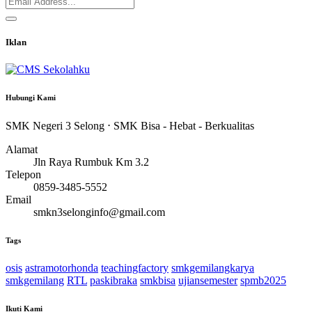
Iklan
Hubungi Kami
SMK Negeri 3 Selong ⋅ SMK Bisa - Hebat - Berkualitas
Alamat
Jln Raya Rumbuk Km 3.2
Telepon
0859-3485-5552
Email
smkn3selonginfo@gmail.com
Tags
osis
astramotorhonda
teachingfactory
smkgemilangkarya
smkgemilang
RTL
paskibraka
smkbisa
ujiansemester
spmb2025
Ikuti Kami