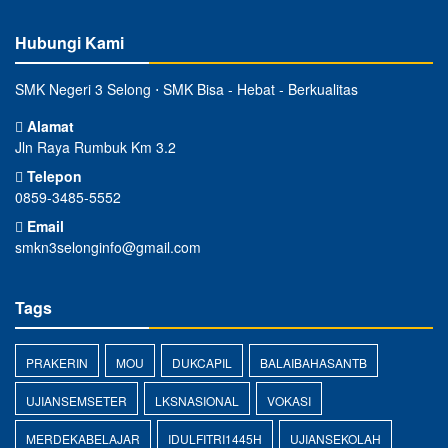
Hubungi Kami
SMK Negeri 3 Selong ⋅ SMK Bisa - Hebat - Berkualitas
Alamat
Jln Raya Rumbuk Km 3.2
Telepon
0859-3485-5552
Email
smkn3selonginfo@gmail.com
Tags
PRAKERIN
MOU
DUKCAPIL
BALAIBAHASANTB
UJIANSEMSETER
LKSNASIONAL
VOKASI
MERDEKABELAJAR
IDULFITRI1445H
UJIANSEKOLAH