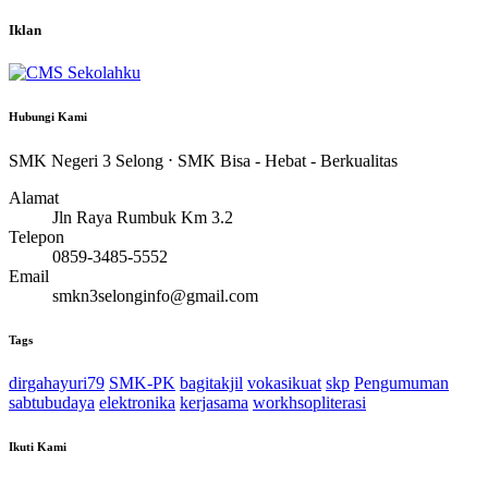
Iklan
Hubungi Kami
SMK Negeri 3 Selong ⋅ SMK Bisa - Hebat - Berkualitas
Alamat
Jln Raya Rumbuk Km 3.2
Telepon
0859-3485-5552
Email
smkn3selonginfo@gmail.com
Tags
dirgahayuri79
SMK-PK
bagitakjil
vokasikuat
skp
Pengumuman
sabtubudaya
elektronika
kerjasama
workhsopliterasi
Ikuti Kami